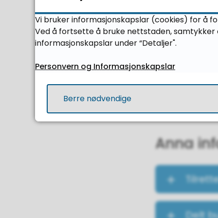
Bekrefting om
Vi bruker informasjonskapslar (cookies) for å fo
Legeerklæring
Ved å fortsette å bruke nettstaden, samtykker d
informasjonskapslar under “Detaljer".
Feil på 
Personvern og Informasjonskapslar
Berre nødvendige
Meld inn fe
Anna in
Tilret
Delt b