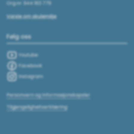
Org.nr: 944 183 779
Varsle om skulemiljø
Følg oss
Youtube
Facebook
Instagram
Personvern og Informasjonskapsler
Tilgjengeligheitserklæring