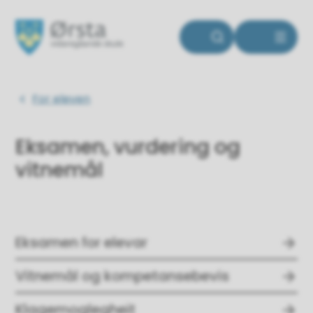
Ørsta vidaregåande skule
Du er her:
For eleven
Eksamen, vurdering og
vitnemål
Eksamen for elevar
Vitnemål og kompetansebevis
Klagemoglegheit