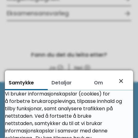
Eksamensansvarleg
Fann du det du leita etter?
Ja
Nei
Samtykke
Detaljar
Om
Til 
Vi bruker informasjonskapslar (cookies) for
Her finn du oss
å forbetre brukaropplevinga, tilpasse innhald og
tilby funksjonar, samt analysere trafikken på
nettstaden. Ved å fortsette å bruke
Ørsta vidaregåande skule
nettstaden, samtykker du til at vi brukar
informasjonskapslar i samsvar med denne
Holmegata 14