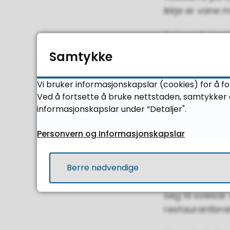
ikkje er vane 
Det er eit stor
Og det er ikkj
Samtykke
personar både 
studentar. Han
Vi bruker informasjonskapslar (cookies) for å fo
Ved å fortsette å bruke nettstaden, samtykker d
Korleis gjer du
informasjonskapslar under “Detaljer".
-Eg legg vekt p
Personvern og Informasjonskapslar
Med den store
sjølv har vore
Berre nødvendige
‘variasjon’. H
seg til sveisa
restaurantbran