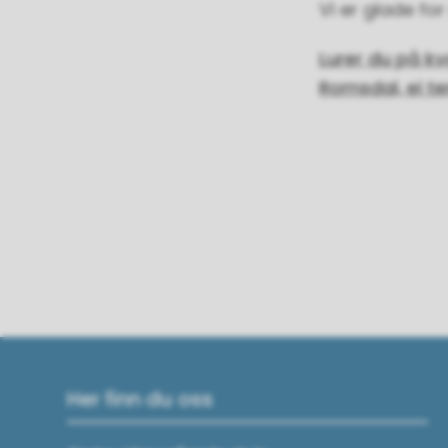
Vi er glade fo
Lurer du på kv
Romsdal, ei 
Her finn du oss