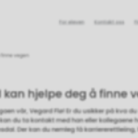
For eleven
Kontakt oss
F
 finne vegen
 kan hjelpe deg å finne 
gaen vår, Vegard Flø! Er du usikker på kva du
så kan du ta kontakt med han eller kollegaene h
al. Der kan du nemleg få karriererettleiing, h