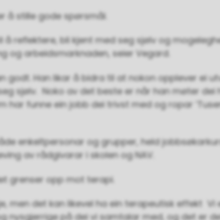
 å stille gode spørsmål.
 til å reflektere, bli kjent med seg sjølv og mogele
ing og arbeidsmarknaden, seier Vegard.
n godt. Han likar å bidra til at nokon opplever ei utv
seg sjølv. Noko av det beste er når han møter dei 
om har funne ein jobb dei trivst med og ropar ’Tuse
både enkeltpersonar og grupper, held jobbsøkarku
ing av rådgivarar i skolen og NAV.
et grenser opp mot terapi.
je, men det kan likevel ha ein terapeutisk effekt Vi 
og nysgjerrige på dei vi samtalar med, og det er