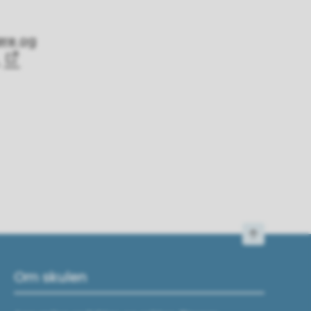
øre og
Til toppen
Om skulen