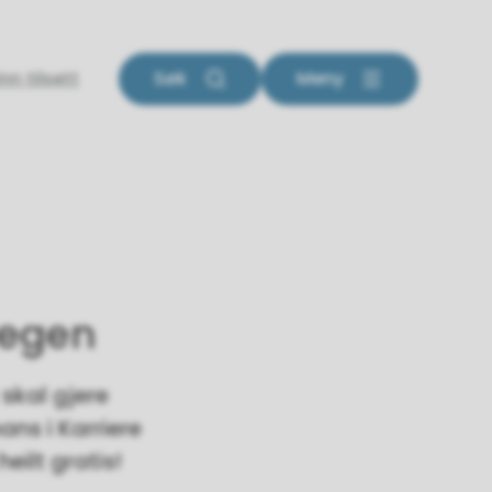
inn tilsett
Søk
Meny
vegen
 skal gjere
ans i Karriere
eilt gratis!