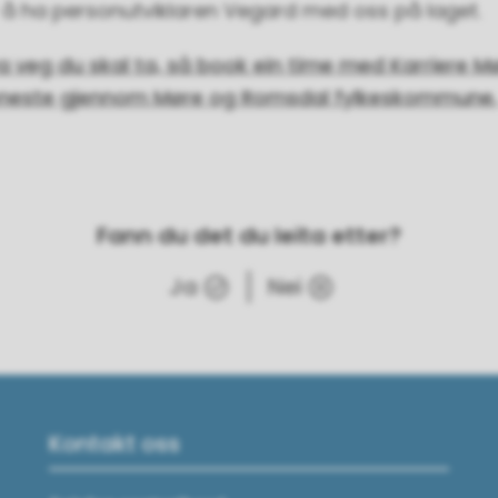
r å ha personutviklaren Vegard med oss på laget.
a veg du skal ta, så book ein time med Karriere M
teneste gjennom Møre og Romsdal fylkeskommune.
Fann du det du leita etter?
Ja
Nei
Kontakt oss