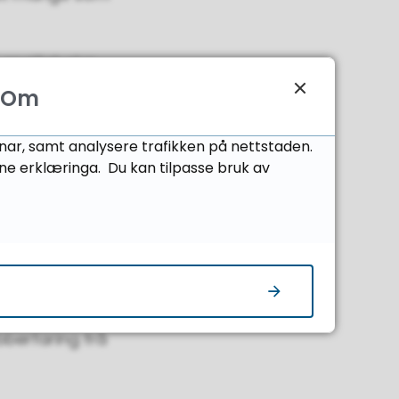
l analfabetar.
ssar. Han møter
Om
 noko nytt og
onar, samt analysere trafikken på nettstaden.
ne erklæringa. Du kan tilpasse bruk av
rygge og dele.
nyttig at han
er nemleg
et, utdanna
bberfaring frå