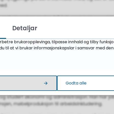
med.
t sprik i kven han møter, frå folk med doktorgrad ti
e berre berre å omstille seg og finne orda som pa
Detaljar
i og utan arbeid, dei som må eller ønsker å prøve
 møter flyktningar frå heile verda.
rbetre brukaropplevinga, tilpasse innhald og tilby funksj
u til at vi brukar informasjonskapslar i samsvar med den
 det?
å å bygge tillit, for at dei skal kunne kjenne seg t
 menneske-mangfaldet han møter, er det kanskje 
 innom litt av kvart. Den raude tråden i cv’en hans 
Godta alle
an er oppvaksen på gard, og han har vore i Forsvar
r og studert økonomi og administrasjon. Han har jo
sjen, møbelproduksjon til arbeidsinkludering.