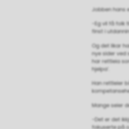
Jobben hans er
-Eg vil få folk
finst i utdann
Og det likar ha
nye sider ved 
har rettleia s
hjelpa’.
Han rettleier 
kompetansehev
Mange seier d
-Det er det ikk
fokuserte på 