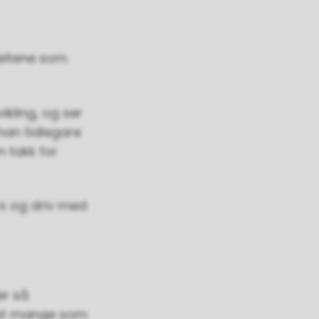
gheitene som
ikling, og ser
han tidlegare
n takk for
rs og driv med
er så
 det mange som