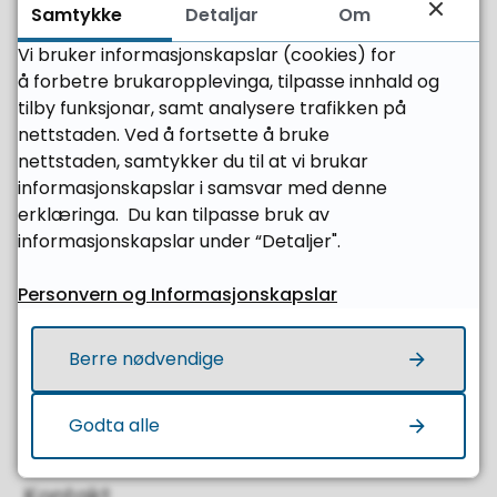
Samtykke
Detaljar
Om
- Kalkulator m/ trigonometriske
funksjonar/brøkfunksjonar (tilbod med skulen)
Vi bruker informasjonskapslar (cookies) for
- Hodetelefonar, med kabel
å forbetre brukaropplevinga, tilpasse innhald og
- Penn (svart/blå)
tilby funksjonar, samt analysere trafikken på
- Minnepenn 4 GB
nettstaden. Ved å fortsette å bruke
- Tre kodelås (hengelås) for skap og verktykasse
nettstaden, samtykker du til at vi brukar
- Linjal
informasjonskapslar i samsvar med denne
- Blyant
erklæringa. Du kan tilpasse bruk av
- Pennal
informasjonskapslar under “Detaljer".
- Penn (svart/blå)
Eigenadel varme arbeider-kurs kr 450
Personvern og Informasjonskapslar
Individuelt utstyr kr 500, fakturerast etter
Berre nødvendige
skulestart
Ev. «anna utstyr» i samråd med lærar
Godta alle
Kontakt