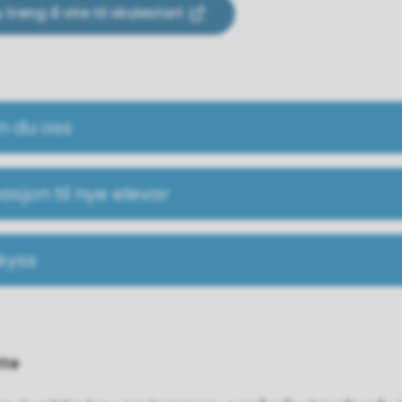
u treng å vite til skulestart
nn du oss
asjon til nye elevar
kyss
tte