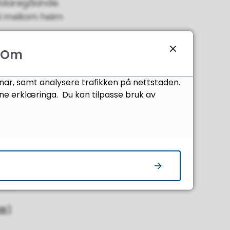
vidaregåande.
d mellom heim
Om
onar, samt analysere trafikken på nettstaden.
ne erklæringa. Du kan tilpasse bruk av
dre. Under finn
 MB)
MB)