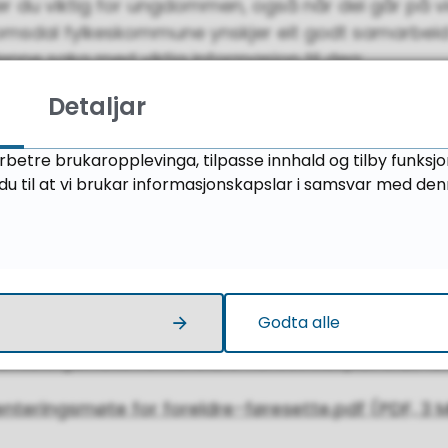
er du viktig for ungdommen, også når dei går på 
Romsdal fylkeskommune ynskjer eit godt samarbei
denne saka med viktig informasjon til deg:
Detaljar
om forelder til elev i vidaregåande
rbetre brukaropplevinga, tilpasse innhald og tilby funksj
u til at vi brukar informasjonskapslar i samsvar med den
øte for føresette til elevar på vg1 og vg2
 2025 arrangerte vi informasjonsmøte til alle forel
on frå desse møta:
Godta alle
enteringsmøte for foreldre-føresette1.pdf
(PDF, 3
enteringsmøte for foreldre-føresette.pdf
(PDF, 3 