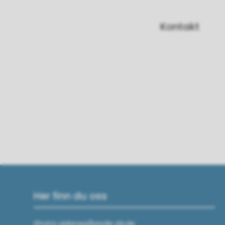
Kontakt
Her finn du oss
Ørsta vidaregåande skule