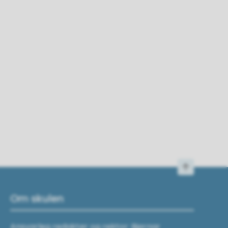
Til toppen
Om skulen
Ansvarleg redaktør og rektor: Bjørnar