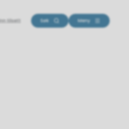
inn tilsett
Søk
Meny