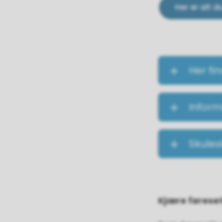
Her er alt d
Her fi
Inform
Skules
Kjære førese