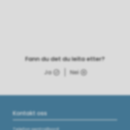
Fann du det du leita etter?
Ja
Nei
Kontakt oss
Telefon sentralbord: