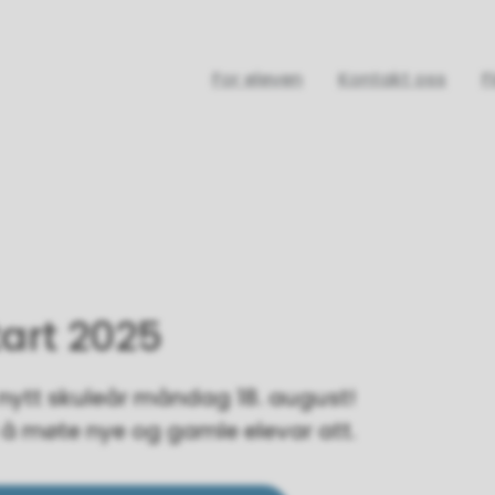
For eleven
Kontakt oss
F
art 2025
 nytt skuleår måndag 18. august!
il å møte nye og gamle elevar att.