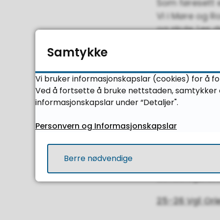
Som føresett 
Vi i Møre og 
og skule. Les 
Samtykke
Velkommen s
Vi bruker informasjonskapslar (cookies) for å fo
Ved å fortsette å bruke nettstaden, samtykker d
informasjonskapslar under “Detaljer".
Informasjonsm
Personvern og Informasjonskapslar
1-2. september
du presentasj
Berre nødvendige
25-26 Vg2 Ori
25-26 Vg1 Ori